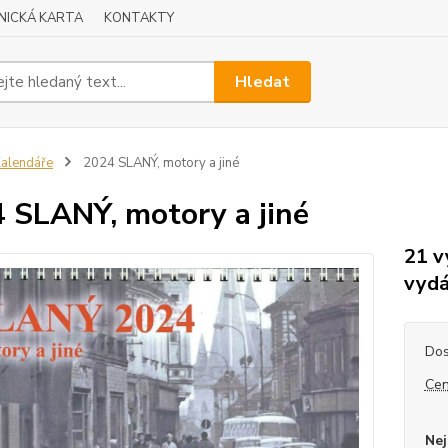
NICKÁ KARTA
KONTAKTY
Hledat
alendáře
2024 SLANÝ, motory a jiné
 SLANÝ, motory a jiné
21 v
vydá
Dos
Cen
Nej