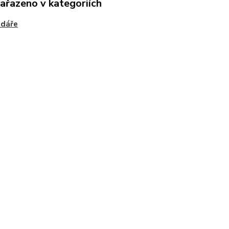
zařazeno v kategoriích
ndáře