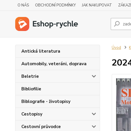
O NÁS
OBCHODNÍ PODMÍNKY
JAK NAKUPOVAT
ZÁKAZ
Úvod
K
Antická literatura
2024
Automobily, veteráni, doprava
Beletrie
Bibliofilie
Biblografie - životopisy
Cestopisy
Cestovní průvodce