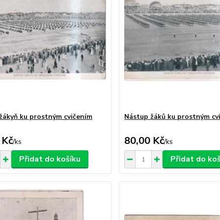
žákyň ku prostným cvičením
Nástup žáků ku prostným cv
 Kč
80,00 Kč
/
ks
/
ks
Přidat do košíku
Přidat do ko