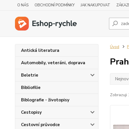
O NÁS
OBCHODNÍ PODMÍNKY
JAK NAKUPOVAT
ZÁKAZ
Úvod
P
Antická literatura
Prah
Automobily, veteráni, doprava
Beletrie
Nejnově
Bibliofilie
Zobrazuji 
Biblografie - životopisy
Cestopisy
Cestovní průvodce