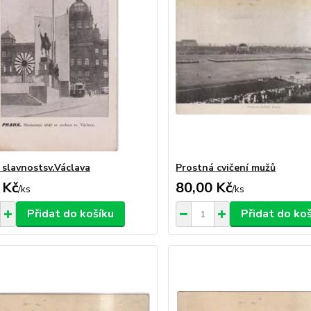
slavnostsv.Václava
Prostná cvičení mužů
 Kč
80,00 Kč
/
ks
/
ks
Přidat do košíku
Přidat do ko