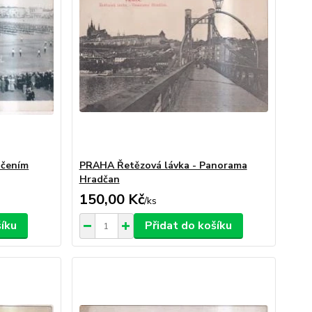
ičením
PRAHA Řetězová lávka - Panorama
Hradčan
150,00 Kč
/
ks
šíku
Přidat do košíku