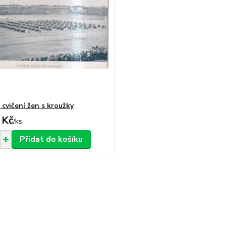
 cvičení žen s kroužky
 Kč
/
ks
Přidat do košíku