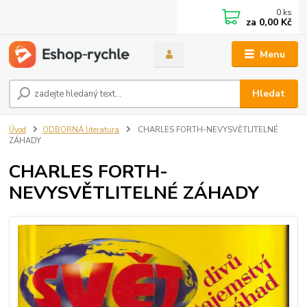
0
ks
za
0,00 Kč
Menu
Hledat
Úvod
ODBORNÁ literatura
CHARLES FORTH-NEVYSVĚTLITELNÉ
ZÁHADY
CHARLES FORTH-
NEVYSVĚTLITELNÉ ZÁHADY