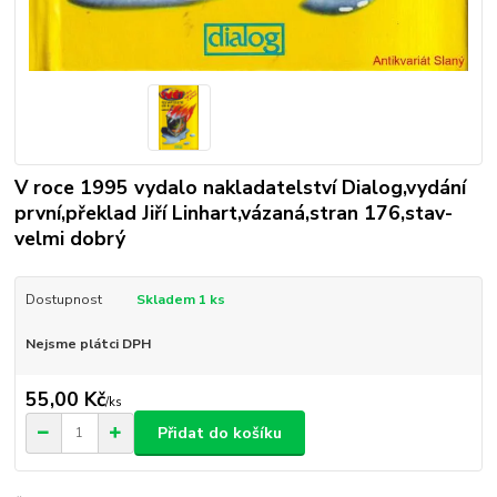
V roce 1995 vydalo nakladatelství Dialog,vydání
první,překlad Jiří Linhart,vázaná,stran 176,stav-
velmi dobrý
Dostupnost
Skladem 1 ks
Nejsme plátci DPH
55,00 Kč
/
ks
Přidat do košíku