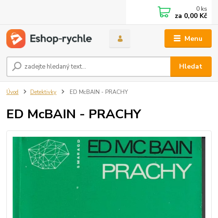
0
ks
za
0,00 Kč
Menu
Hledat
Úvod
Detektivky
ED McBAIN - PRACHY
ED McBAIN - PRACHY