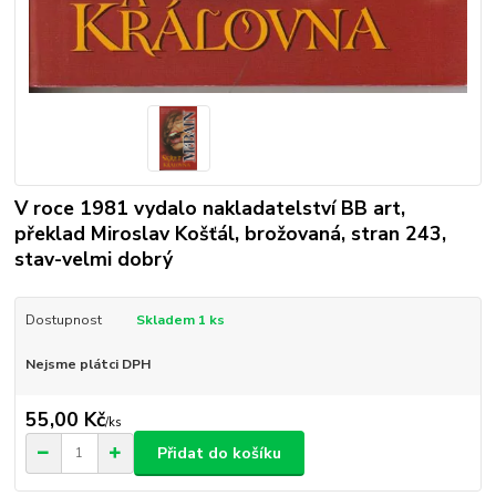
V roce 1981 vydalo nakladatelství BB art,
překlad Miroslav Košťál, brožovaná, stran 243,
stav-velmi dobrý
Dostupnost
Skladem 1 ks
Nejsme plátci DPH
55,00 Kč
/
ks
Přidat do košíku