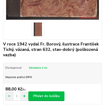
V roce 1942 vydal Fr. Borový, ilustrace František
Tichý, vázaná, stran 632, stav-dobrý (poškozená
vazba)
Dostupnost
Skladem 1 ks
Nejsme plátci DPH
88,00 Kč
/
ks
Přidat do košíku