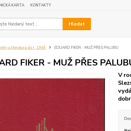
NICKÁ KARTA
KONTAKTY
Hledat
nihy a literatura do r. 1948
EDUARD FIKER - MUŽ PŘES PALUBU
ARD FIKER - MUŽ PŘES PALUB
V ro
Slez
vydá
dob
Dos
Nej