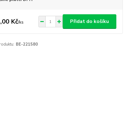
,00 Kč
Přidat do košíku
/
ks
roduktu:
BE-221580