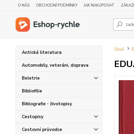
O NÁS
OBCHODNÍ PODMÍNKY
JAK NAKUPOVAT
ZÁKAZ
Úvod
K
Antická literatura
EDU
Automobily, veteráni, doprava
Beletrie
Bibliofilie
Biblografie - životopisy
Cestopisy
Cestovní průvodce