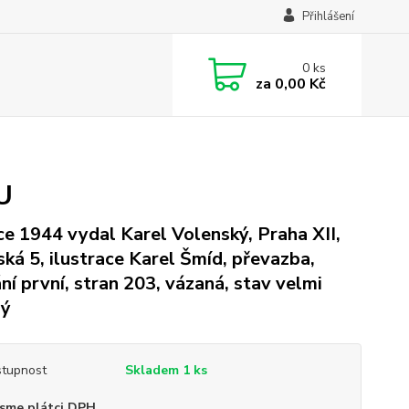
Přihlášení
0
ks
za
0,00 Kč
U
ce 1944 vydal Karel Volenský, Praha XII,
ská 5, ilustrace Karel Šmíd, převazba,
ní první, stran 203, vázaná, stav velmi
rý
tupnost
Skladem 1 ks
sme plátci DPH