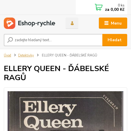
0
ks
za
0,00 Kč
Menu
Hledat
Úvod
Detektivky
ELLERY QUEEN - ĎÁBELSKÉ RAGŮ
ELLERY QUEEN - ĎÁBELSKÉ
RAGŮ