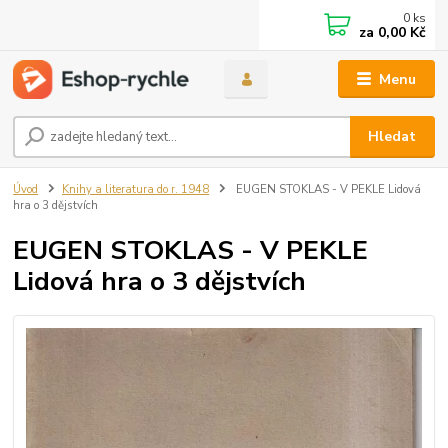
0
ks
za
0,00 Kč
Menu
Hledat
Úvod
Knihy a literatura do r. 1948
EUGEN STOKLAS - V PEKLE Lidová
hra o 3 dějstvích
EUGEN STOKLAS - V PEKLE
Lidová hra o 3 dějstvích