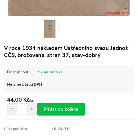
V roce 1934 nákladem Ústředního svazu Jednot
CČS, brožovaná, stran 37, stav-dobrý
Dostupnost
Skladem 1 ks
Nejsme plátci DPH
44,00 Kč
/
ks
Přidat do košíku
Číslo produktu:
45-231740