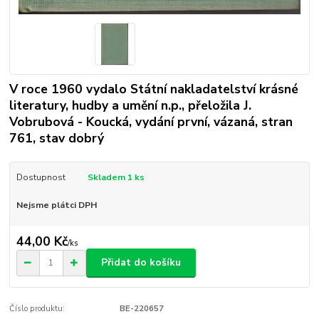
V roce 1960 vydalo Státní nakladatelství krásné
literatury, hudby a umění n.p., přeložila J.
Vobrubová - Koucká, vydání první, vázaná, stran
761, stav dobrý
Dostupnost
Skladem 1 ks
Nejsme plátci DPH
44,00 Kč
/
ks
Přidat do košíku
Číslo produktu:
BE-220657