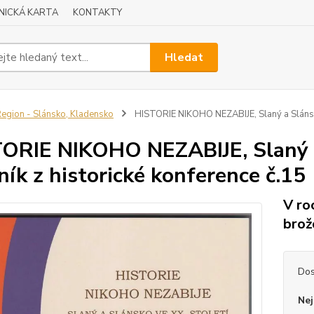
NICKÁ KARTA
KONTAKTY
Hledat
egion - Slánsko, Kladensko
HISTORIE NIKOHO NEZABIJE, Slaný a Slánsko 
ORIE NIKOHO NEZABIJE, Slaný a 
ník z historické konference č.15
V ro
brož
Dos
Nej