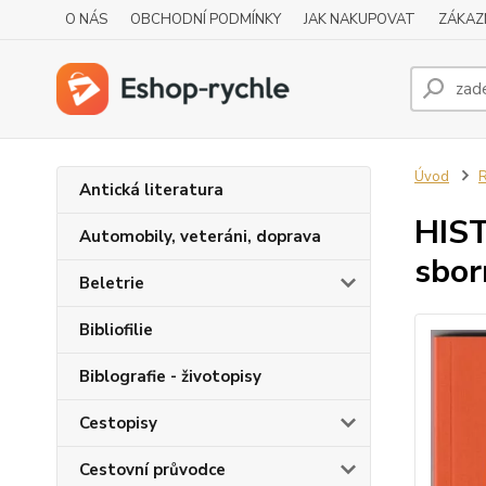
O NÁS
OBCHODNÍ PODMÍNKY
JAK NAKUPOVAT
ZÁKAZ
Úvod
R
Antická literatura
HIST
Automobily, veteráni, doprava
sbor
Beletrie
Bibliofilie
Biblografie - životopisy
Cestopisy
Cestovní průvodce