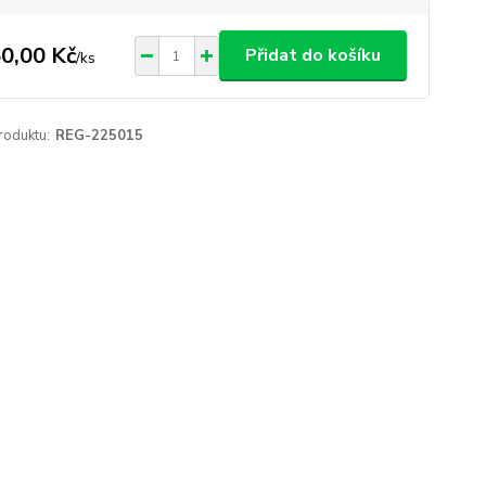
0,00 Kč
Přidat do košíku
/
ks
roduktu:
REG-225015