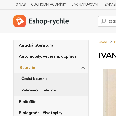
O NÁS
OBCHODNÍ PODMÍNKY
JAK NAKUPOVAT
ZÁKAZ
Úvod
B
Antická literatura
IVA
Automobily, veteráni, doprava
Beletrie
Česká beletrie
Zahraniční beletrie
Bibliofilie
Biblografie - životopisy