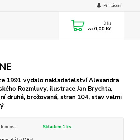
Přihlášení
0
ks
za
0,00 Kč
HNE
ce 1991 vydalo nakladatelství Alexandra
kého Rozmluvy, ilustrace Jan Brychta,
ní druhé, brožovaná, stran 104, stav velmi
rý
tupnost
Skladem 1 ks
sme plátci DPH