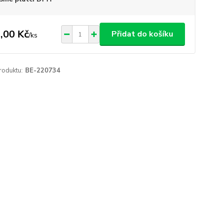
,00 Kč
Přidat do košíku
/
ks
roduktu:
BE-220734