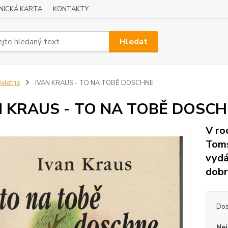
NICKÁ KARTA
KONTAKTY
Hledat
eletrie
IVAN KRAUS - TO NA TOBĚ DOSCHNE
N KRAUS - TO NA TOBĚ DOSC
V ro
Toms
vydá
dob
Dos
Nej