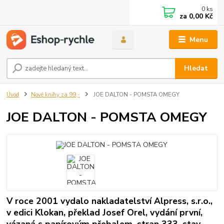
0
ks
za
0,00 Kč
Menu
Hledat
Úvod
Nové knihy za 99,-
JOE DALTON - POMSTA OMEGY
JOE DALTON - POMSTA OMEGY
V roce 2001 vydalo nakladatelství Alpress, s.r.o.,
v edici Klokan, překlad Josef Orel, vydání první,
vázaná s papírovým přebalem, stran 333, stav -