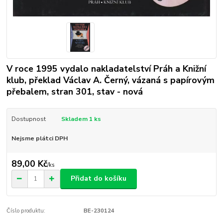
V roce 1995 vydalo nakladatelství Práh a Knižní
klub, překlad Václav A. Černý, vázaná s papírovým
přebalem, stran 301, stav - nová
Dostupnost
Skladem 1 ks
Nejsme plátci DPH
89,00 Kč
/
ks
Přidat do košíku
Číslo produktu:
BE-230124