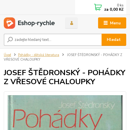
0
ks
za
0,00 Kč
Menu
Hledat
Úvod
Pohádky - dětská literatura
JOSEF ŠTĚDRONSKÝ - POHÁDKY Z
VŘESOVÉ CHALOUPKY
JOSEF ŠTĚDRONSKÝ - POHÁDKY
Z VŘESOVÉ CHALOUPKY