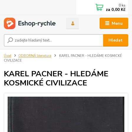
0
ks
za
0,00 Kč
Menu
Hledat
Úvod
ODBORNÁ literatura
KAREL PACNER - HLEDÁME KOSMICKÉ
CIVILIZACE
KAREL PACNER - HLEDÁME
KOSMICKÉ CIVILIZACE