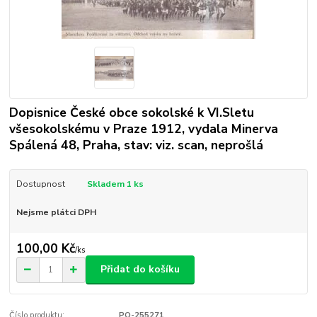
Dopisnice České obce sokolské k VI.Sletu
všesokolskému v Praze 1912, vydala Minerva
Spálená 48, Praha, stav: viz. scan, neprošlá
Dostupnost
Skladem 1 ks
Nejsme plátci DPH
100,00 Kč
/
ks
Přidat do košíku
Číslo produktu:
PO-255271