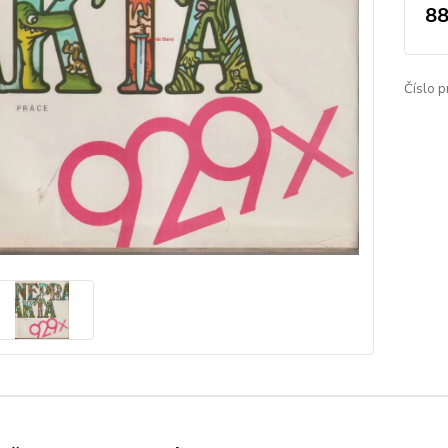
88
Číslo p