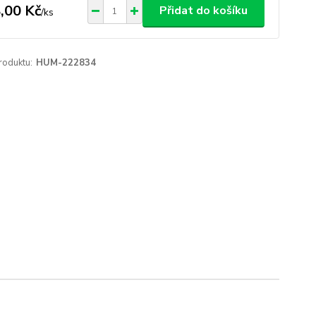
,00 Kč
Přidat do košíku
/
ks
roduktu:
HUM-222834