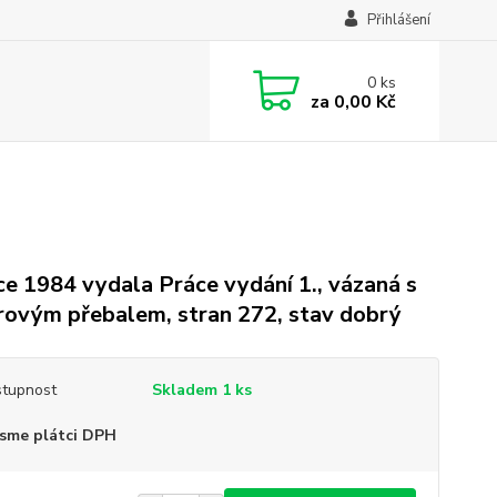
Přihlášení
0
ks
za
0,00 Kč
ce 1984 vydala Práce vydání 1., vázaná s
rovým přebalem, stran 272, stav dobrý
tupnost
Skladem 1 ks
sme plátci DPH