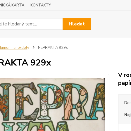
NICKÁ KARTA
KONTAKTY
Hledat
umor - anekdoty
NEPRAKTA 929x
RAKTA 929x
V ro
papí
Dos
Nej