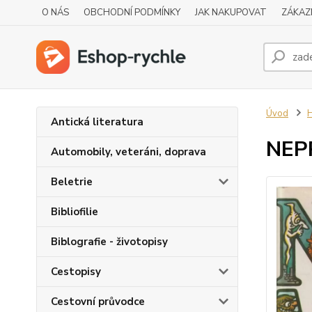
O NÁS
OBCHODNÍ PODMÍNKY
JAK NAKUPOVAT
ZÁKAZ
Úvod
H
Antická literatura
NEP
Automobily, veteráni, doprava
Beletrie
Bibliofilie
Biblografie - životopisy
Cestopisy
Cestovní průvodce