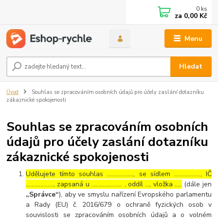
0
ks
za
0,00 Kč
Menu
Hledat
Úvod
Souhlas se zpracováním osobních údajů pro účely zaslání dotazníku
zákaznické spokojenosti
Souhlas se zpracováním osobních
údajů pro účely zaslání dotazníku
zákaznické spokojenosti
Udělujete tímto souhlas ……………..., se sídlem ………………, IČ
………………., zapsaná u ………………… , oddíl …, vložka …..
(dále jen
„Správce“
), aby ve smyslu nařízení Evropského parlamentu
a Rady (EU) č. 2016/679 o ochraně fyzických osob v
souvislosti se zpracováním osobních údajů a o volném