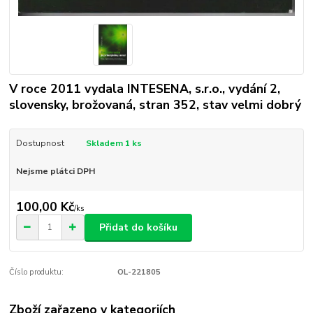
V roce 2011 vydala INTESENA, s.r.o., vydání 2,
slovensky, brožovaná, stran 352, stav velmi dobrý
Dostupnost
Skladem 1 ks
Nejsme plátci DPH
100,00 Kč
/
ks
Přidat do košíku
Číslo produktu:
OL-221805
Zboží zařazeno v kategoriích