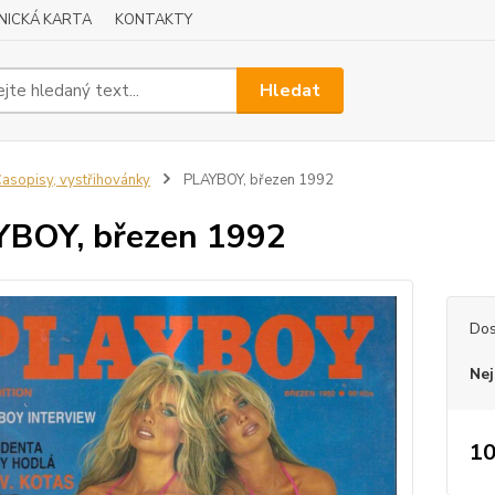
NICKÁ KARTA
KONTAKTY
Hledat
asopisy, vystřihovánky
PLAYBOY, březen 1992
BOY, březen 1992
Dos
Nej
10