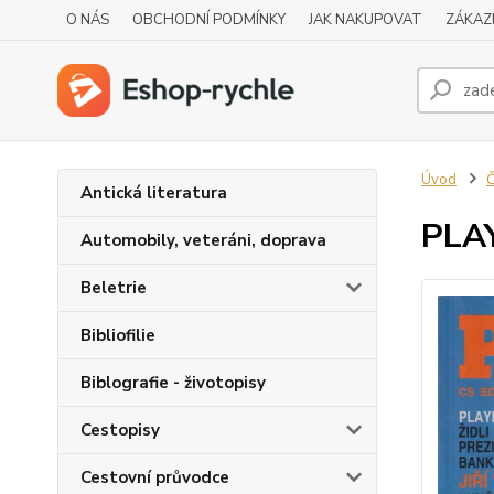
O NÁS
OBCHODNÍ PODMÍNKY
JAK NAKUPOVAT
ZÁKAZ
Úvod
Č
Antická literatura
PLAY
Automobily, veteráni, doprava
Beletrie
Bibliofilie
Biblografie - životopisy
Cestopisy
Cestovní průvodce