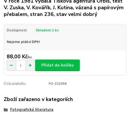
V roce 1981 vydala Tisková agentura Orbis, text
V. Zuska, V. Kovářík, J. Kutina, vázaná s papírovým
přebalem, stran 236, stav velmi dobrý
Dostupnost
Skladem 1 ks
Nejsme plátci DPH
88,00 Kč
/
ks
Přidat do košíku
Číslo produktu:
FO-222356
Zboží zařazeno v kategoriích
Fotografická literatura