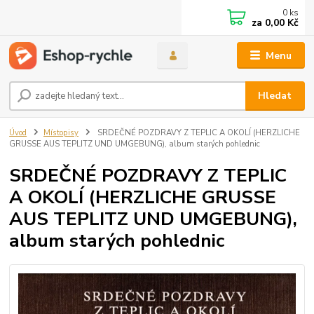
0
ks
za
0,00 Kč
Menu
Hledat
Úvod
Místopisy
SRDEČNÉ POZDRAVY Z TEPLIC A OKOLÍ (HERZLICHE
GRUSSE AUS TEPLITZ UND UMGEBUNG), album starých pohlednic
SRDEČNÉ POZDRAVY Z TEPLIC
A OKOLÍ (HERZLICHE GRUSSE
AUS TEPLITZ UND UMGEBUNG),
album starých pohlednic