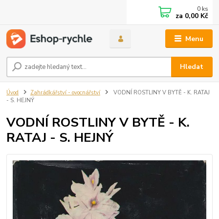
0
ks
za
0,00 Kč
Menu
Hledat
Úvod
Zahrádkářství - ovocnářství
VODNÍ ROSTLINY V BYTĚ - K. RATAJ
- S. HEJNÝ
VODNÍ ROSTLINY V BYTĚ - K.
RATAJ - S. HEJNÝ