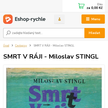
0
ks
za
0,00 Kč
Menu
Hledat
Úvod
Cestopisy
SMRT V RÁJI - Miloslav STINGL
SMRT V RÁJI - Miloslav STINGL