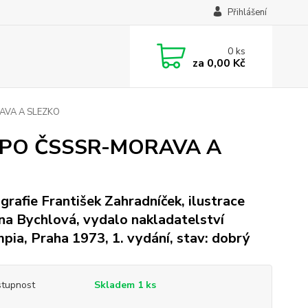
Přihlášení
0
ks
za
0,00 Kč
RAVA A SLEZKO
TEM PO ČSSSR-MORAVA A
grafie František Zahradníček, ilustrace
na Bychlová, vydalo nakladatelství
pia, Praha 1973, 1. vydání, stav: dobrý
tupnost
Skladem 1 ks