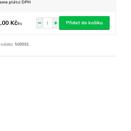
sme plátci DPH
,00 Kč
Přidat do košíku
/
ks
roduktu:
500031