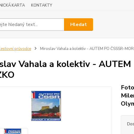
NICKÁ KARTA
KONTAKTY
Hledat
estovní průvodce
Miroslav Vahala a kolektiv - AUTEM PO ČSSSR-MO
slav Vahala a kolektiv - AU
ZKO
Foto
Mile
Olym
Dos