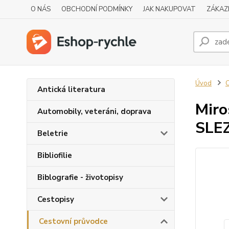
O NÁS
OBCHODNÍ PODMÍNKY
JAK NAKUPOVAT
ZÁKAZ
Úvod
C
Antická literatura
Miro
Automobily, veteráni, doprava
SLE
Beletrie
Bibliofilie
Biblografie - životopisy
Cestopisy
Cestovní průvodce