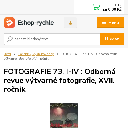
0
ks
za
0,00 Kč
Menu
Hledat
Úvod
Časopisy, vystřihovánky
FOTOGRAFIE 73, I-IV : Odborná revue
výtvarné fotografie, XVII. ročník
FOTOGRAFIE 73, I-IV : Odborná
revue výtvarné fotografie, XVII.
ročník