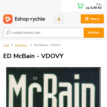
0
ks
za
0,00 Kč
Menu
Hledat
Úvod
Detektivky
ED McBain - VDOVY
ED McBain - VDOVY