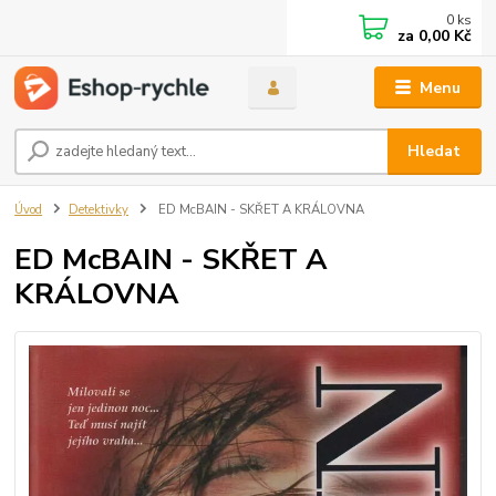
0
ks
za
0,00 Kč
Menu
Hledat
Úvod
Detektivky
ED McBAIN - SKŘET A KRÁLOVNA
ED McBAIN - SKŘET A
KRÁLOVNA