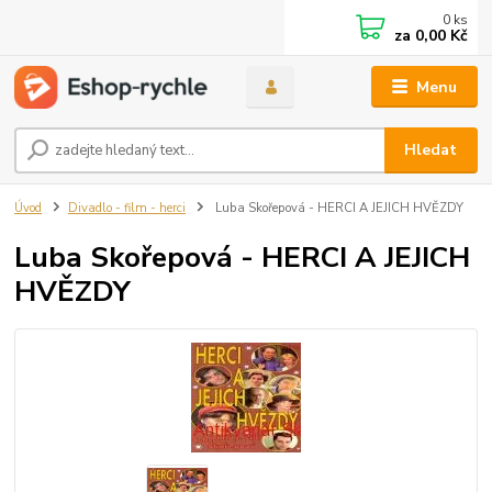
0
ks
za
0,00 Kč
Menu
Hledat
Úvod
Divadlo - film - herci
Luba Skořepová - HERCI A JEJICH HVĚZDY
Luba Skořepová - HERCI A JEJICH
HVĚZDY