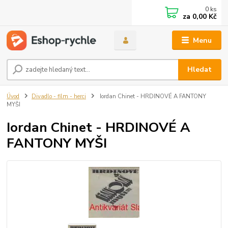
0
ks
za
0,00 Kč
Menu
Hledat
Úvod
Divadlo - film - herci
Iordan Chinet - HRDINOVÉ A FANTONY
MYŠI
Iordan Chinet - HRDINOVÉ A
FANTONY MYŠI