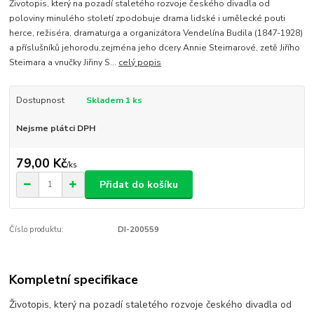
Životopis, který na pozadí staletého rozvoje českého divadla od
poloviny minulého století zpodobuje drama lidské i umělecké pouti
herce, režiséra, dramaturga a organizátora Vendelína Budila (1847-1928)
a příslušníků jehorodu,zejména jeho dcery Annie Steimarové, zetě Jiřího
Steimara a vnučky Jiřiny S...
celý popis
Dostupnost
Skladem 1 ks
Nejsme plátci DPH
79,00 Kč
/
ks
Přidat do košíku
Číslo produktu:
DI-200559
Kompletní specifikace
Životopis, který na pozadí staletého rozvoje českého divadla od