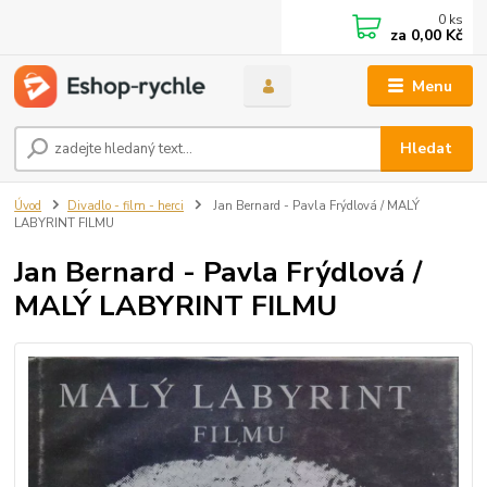
0
ks
za
0,00 Kč
Menu
Hledat
Úvod
Divadlo - film - herci
Jan Bernard - Pavla Frýdlová / MALÝ
LABYRINT FILMU
Jan Bernard - Pavla Frýdlová /
MALÝ LABYRINT FILMU