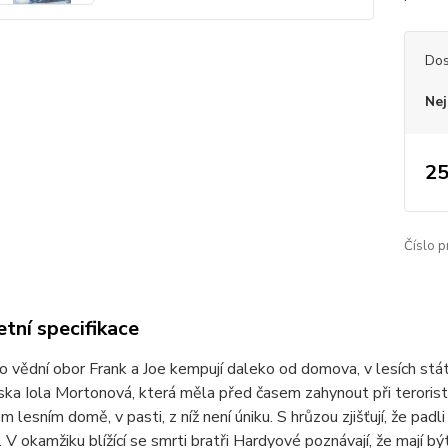
Dos
Nej
25
Číslo p
tní specifikace
ko vědní obor Frank a Joe kempují daleko od domova, v lesích stát
ska Iola Mortonová, která měla před časem zahynout při teroristic
m lesním domě, v pasti, z níž není úniku. S hrůzou zjišťují, že padl
í. V okamžiku blížící se smrti bratři Hardyové poznávají, že mají bý