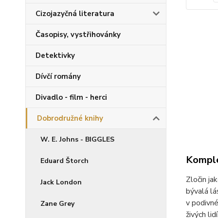
Cizojazyčná literatura
Časopisy, vystřihovánky
Detektivky
Dívčí romány
Divadlo - film - herci
Dobrodružné knihy
W. E. Johns - BIGGLES
Komple
Eduard Štorch
Zločin ja
Jack London
bývalá lá
v podivné
Zane Grey
živých lid