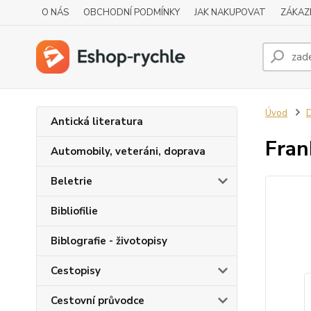
O NÁS
OBCHODNÍ PODMÍNKY
JAK NAKUPOVAT
ZÁKAZ
Úvod
D
Antická literatura
Fra
Automobily, veteráni, doprava
Beletrie
Bibliofilie
Biblografie - životopisy
Cestopisy
Cestovní průvodce