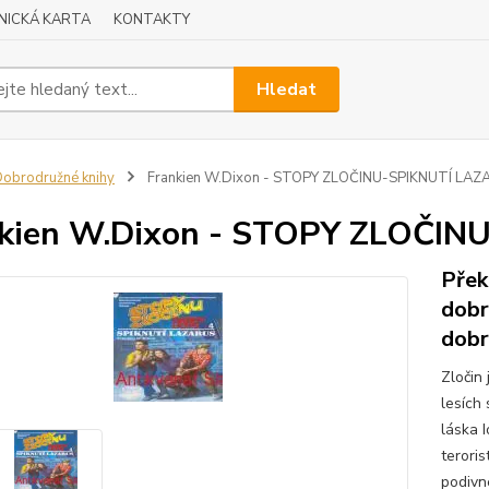
NICKÁ KARTA
KONTAKTY
Hledat
obrodružné knihy
Frankien W.Dixon - STOPY ZLOČINU-SPIKNUTÍ LAZ
nkien W.Dixon - STOPY ZLOČI
Přek
dobr
dob
Zločin
lesích 
láska 
teroris
podivné