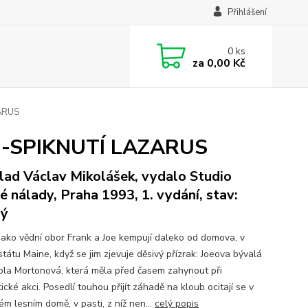
Přihlášení
0
ks
za
0,00 Kč
ARUS
NU-SPIKNUTÍ LAZARUS
lad Václav Mikolášek, vydalo Studio
é nálady, Praha 1993, 1. vydání, stav:
rý
 jako vědní obor Frank a Joe kempují daleko od domova, v
státu Maine, když se jim zjevuje děsivý přízrak: Joeova bývalá
Iola Mortonová, která měla před časem zahynout při
tické akci. Posedlí touhou přijít záhadě na kloub ocitají se v
m lesním domě, v pasti, z níž nen...
celý popis