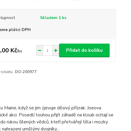
tupnost
Skladem 1 ks
sme plátci DPH
,00 Kč
Přidat do košíku
/
ks
roduktu:
DO-200977
u Maine, když se jim zjevuje děsivý přízrak: Joeova
ké akci. Posedlí touhou přijít záhadě na kloub ocitají se
i do rukou šílených vědců, kteří přetvářejí těla i mozky
t nahrazeni umělými dvojníky...