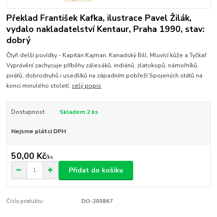
Překlad František Kafka, ilustrace Pavel Žilák,
vydalo nakladatelství Kentaur, Praha 1990, stav:
dobrý
Čtyři delší povídky - Kapitán Kajman, Kanadský Bill, Mluvící kůže a Tyčkař.
Vyprávění zachycuje příběhy zálesáků, indiánů, zlatokopů, námořníků,
pirátů, dobrodruhů i usedlíků na západním pobřeží Spojených států na
konci minulého století.
celý popis
Dostupnost
Skladem 2 ks
Nejsme plátci DPH
50,00 Kč
/
ks
Přidat do košíku
Číslo produktu:
DO-200867