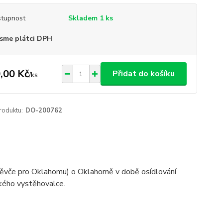
tupnost
Skladem 1 ks
sme plátci DPH
,00 Kč
Přidat do košíku
/
ks
roduktu:
DO-200762
 Děvče pro Oklahomu) o Oklahomě v době osídlování
eského vystěhovalce.