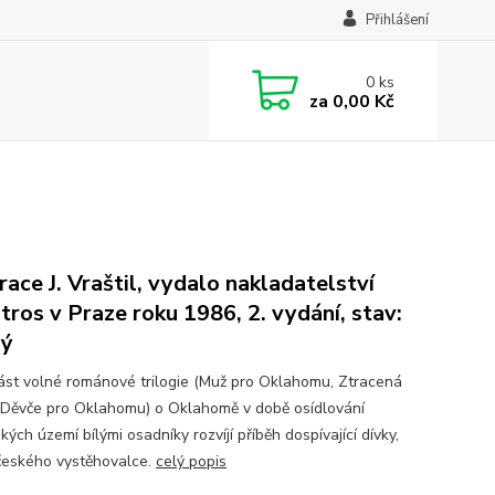
Přihlášení
0
ks
za
0,00 Kč
trace J. Vraštil, vydalo nakladatelství
tros v Praze roku 1986, 2. vydání, stav:
rý
část volné románové trilogie (Muž pro Oklahomu, Ztracená
, Děvče pro Oklahomu) o Oklahomě v době osídlování
kých území bílými osadníky rozvíjí příběh dospívající dívky,
českého vystěhovalce.
celý popis