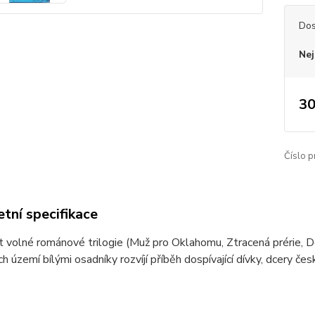
Dos
Nej
30
Číslo p
tní specifikace
t volné románové trilogie (Muž pro Oklahomu, Ztracená prérie,
ch území bílými osadníky rozvíjí příběh dospívající dívky, dcery č