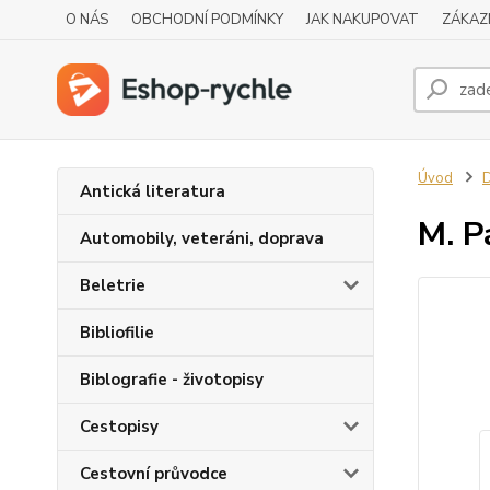
O NÁS
OBCHODNÍ PODMÍNKY
JAK NAKUPOVAT
ZÁKAZ
Úvod
D
Antická literatura
M. 
Automobily, veteráni, doprava
Beletrie
Bibliofilie
Biblografie - životopisy
Cestopisy
Cestovní průvodce