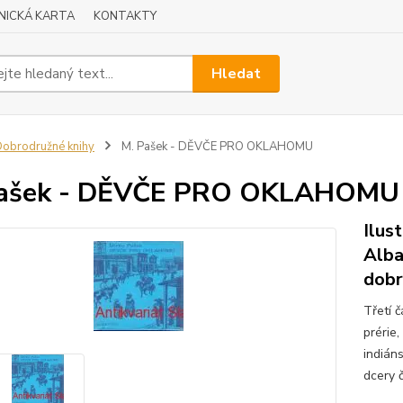
NICKÁ KARTA
KONTAKTY
Hledat
obrodružné knihy
M. Pašek - DĚVČE PRO OKLAHOMU
Pašek - DĚVČE PRO OKLAHOMU
Ilus
Alba
dob
Třetí 
prérie
indiáns
dcery 