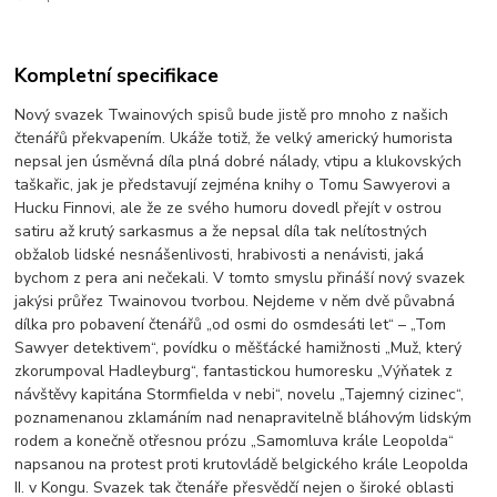
Kompletní specifikace
Nový svazek Twainových spisů bude jistě pro mnoho z našich
čtenářů překvapením. Ukáže totiž, že velký americký humorista
nepsal jen úsměvná díla plná dobré nálady, vtipu a klukovských
taškařic, jak je představují zejména knihy o Tomu Sawyerovi a
Hucku Finnovi, ale že ze svého humoru dovedl přejít v ostrou
satiru až krutý sarkasmus a že nepsal díla tak nelítostných
obžalob lidské nesnášenlivosti, hrabivosti a nenávisti, jaká
bychom z pera ani nečekali. V tomto smyslu přináší nový svazek
jakýsi průřez Twainovou tvorbou. Nejdeme v něm dvě půvabná
dílka pro pobavení čtenářů „od osmi do osmdesáti let“ – „Tom
Sawyer detektivem“, povídku o měšťácké hamižnosti „Muž, který
zkorumpoval Hadleyburg“, fantastickou humoresku „Výňatek z
návštěvy kapitána Stormfielda v nebi“, novelu „Tajemný cizinec“,
poznamenanou zklamáním nad nenapravitelně bláhovým lidským
rodem a konečně otřesnou prózu „Samomluva krále Leopolda“
napsanou na protest proti krutovládě belgického krále Leopolda
II. v Kongu. Svazek tak čtenáře přesvědčí nejen o široké oblasti