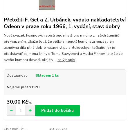
Přeložili F. Gel a Z. Urbánek, vydalo nakladatelství
Odeon v praze roku 1966, 1. vydání, stav: dobrý
Nový svazek Twainových spisů bude jistě pro mnoho z našich čtenářů
překvapením. Ukáže totiž, že velký americký humorista nepsal jen
úsměvná díla plná dobré nálady, vtipu a klukovských taškařic, jak je
představují zejména knihy o Tomu Sawyerovi a Hucku Finnovi, ale že ze
svého humoru dovedl přejít v ...
celý popis
Dostupnost
Skladem 1 ks
Nejsme plátci DPH
30,00 Kč
/
ks
Přidat do košíku
Číslo produktu:
DO-200733