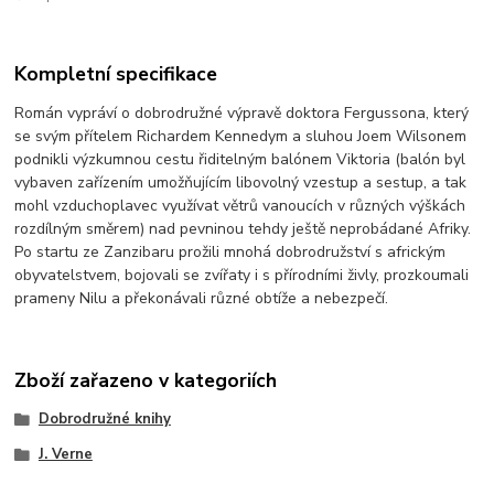
Kompletní specifikace
Román vypráví o dobrodružné výpravě doktora Fergussona, který
se svým přítelem Richardem Kennedym a sluhou Joem Wilsonem
podnikli výzkumnou cestu řiditelným balónem Viktoria (balón byl
vybaven zařízením umožňujícím libovolný vzestup a sestup, a tak
mohl vzduchoplavec využívat větrů vanoucích v různých výškách
rozdílným směrem) nad pevninou tehdy ještě neprobádané Afriky.
Po startu ze Zanzibaru prožili mnohá dobrodružství s africkým
obyvatelstvem, bojovali se zvířaty i s přírodními živly, prozkoumali
prameny Nilu a překonávali různé obtíže a nebezpečí.
Zboží zařazeno v kategoriích
Dobrodružné knihy
J. Verne