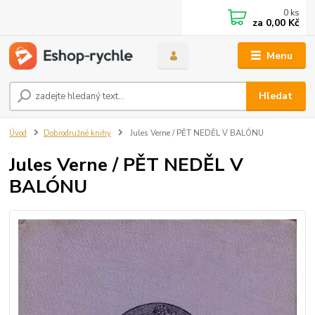
0
ks
za
0,00 Kč
Menu
Hledat
Úvod
Dobrodružné knihy
Jules Verne / PĚT NEDĚL V BALÓNU
Jules Verne / PĚT NEDĚL V
BALÓNU