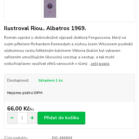
Ilustroval Riou.. Albatros 1969.
Román vypráví o dobrodružné výpravě doktora Fergussona, který se
svým přítelem Richardem Kennedym a sluhou Joem Wilsonem podnikli
výzkumnou cestu řiditelným balónem Viktoria (balón byl vybaven
zařízením umožňujícím libovolný vzestup a sestup, a tak mohl
vzduchoplavec využívat větrů vanoucích v různý...
celý popis
Dostupnost
Skladem 1 ks
Nejsme plátci DPH
66,00 Kč
/
ks
Přidat do košíku
Číslo produktu:
DO-200933