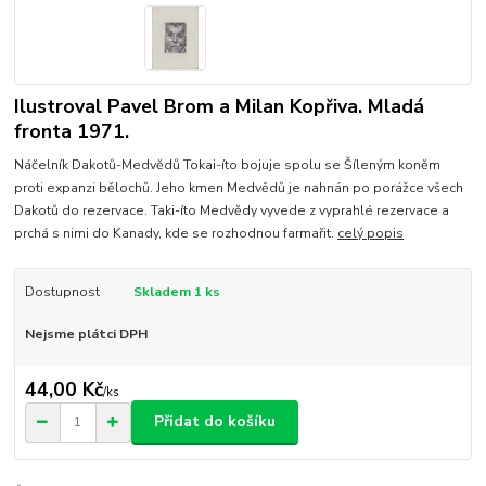
Ilustroval Pavel Brom a Milan Kopřiva. Mladá
fronta 1971.
Náčelník Dakotů-Medvědů Tokai-íto bojuje spolu se Šíleným koněm
proti expanzi bělochů. Jeho kmen Medvědů je nahnán po porážce všech
Dakotů do rezervace. Taki-íto Medvědy vyvede z vyprahlé rezervace a
prchá s nimi do Kanady, kde se rozhodnou farmařit.
celý popis
Dostupnost
Skladem 1 ks
Nejsme plátci DPH
44,00 Kč
/
ks
Přidat do košíku