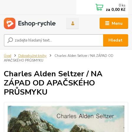
0
ks
za
0,00 Kč
Menu
Hledat
Úvod
Dobrodružné knihy
Charles Alden Seltzer / NA ZÁPAD OD
APAČSKÉHO PRŮSMYKU
Charles Alden Seltzer / NA
ZÁPAD OD APAČSKÉHO
PRŮSMYKU