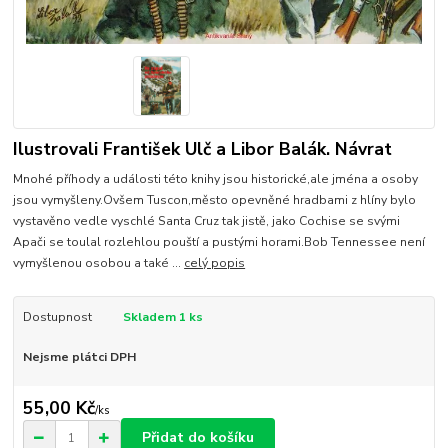
Ilustrovali František Ulč a Libor Balák. Návrat
Mnohé příhody a události této knihy jsou historické,ale jména a osoby
jsou vymyšleny.Ovšem Tuscon,město opevněné hradbami z hlíny bylo
vystavěno vedle vyschlé Santa Cruz tak jistě, jako Cochise se svými
Apači se toulal rozlehlou pouští a pustými horami.Bob Tennessee není
vymyšlenou osobou a také ...
celý popis
Dostupnost
Skladem 1 ks
Nejsme plátci DPH
55,00 Kč
/
ks
Přidat do košíku