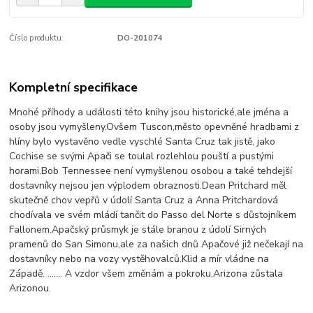
Číslo produktu:
DO-201074
Kompletní specifikace
Mnohé příhody a události této knihy jsou historické,ale jména a
osoby jsou vymyšleny.Ovšem Tuscon,město opevněné hradbami z
hlíny bylo vystavěno vedle vyschlé Santa Cruz tak jistě, jako
Cochise se svými Apači se toulal rozlehlou pouští a pustými
horami.Bob Tennessee není vymyšlenou osobou a také tehdejší
dostavníky nejsou jen výplodem obraznosti.Dean Pritchard měl
skutečně chov vepřů v údolí Santa Cruz a Anna Pritchardová
chodívala ve svém mládí tančit do Passo del Norte s důstojníkem
Fallonem.Apačský průsmyk je stále branou z údolí Sirných
pramenů do San Simonu,ale za našich dnů Apačové již nečekají na
dostavníky nebo na vozy vystěhovalců.Klid a mír vládne na
Západě. ....... A vzdor všem změnám a pokroku,Arizona zůstala
Arizonou.