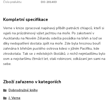
Číslo produktu:
DO-201403
Kompletní specifikace
Verne v knize zpracoval napínavý příběh patnácti chlapců, kteří si
vyjeli na prázdninový výlet jachtou na moře. Po zakotvení v
Aucklandu na Novém Zélandu odešla posádka na břeh a loď se
díky nedopatření dostala zpět na moře. Zde byla hroznou bouří
zahnána k břehům pustého ostrova kdesi v jižním Pacifiku, kde
ztroskotala. Tak se z
městských školáků, z nichž nejmladšímu bylo
osm a nejstaršímu čtrnáct let, stali robinzoni, odkázaní jen sami na
sebe.
Zboží zařazeno v kategoriích
Dobrodružné knihy
J. Verne