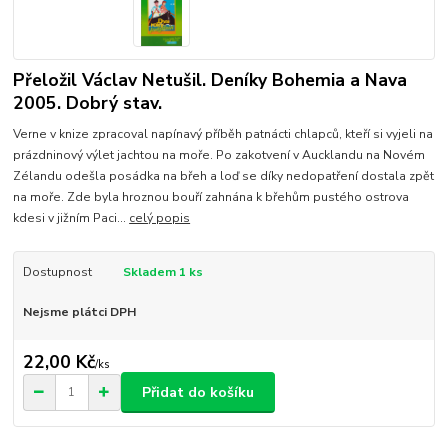
Přeložil Václav Netušil. Deníky Bohemia a Nava
2005. Dobrý stav.
Verne v knize zpracoval napínavý příběh patnácti chlapců, kteří si vyjeli na
prázdninový výlet jachtou na moře. Po zakotvení v Aucklandu na Novém
Zélandu odešla posádka na břeh a loď se díky nedopatření dostala zpět
na moře. Zde byla hroznou bouří zahnána k břehům pustého ostrova
kdesi v jižním Paci...
celý popis
Dostupnost
Skladem 1 ks
Nejsme plátci DPH
22,00 Kč
/
ks
Přidat do košíku