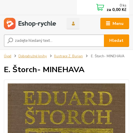
0
ks
za
0,00 Kč
Menu
Hledat
Úvod
Dobrodružné knihy
Ilustrace Z. Burian
E. Štorch- MINEHAVA
E. Štorch- MINEHAVA