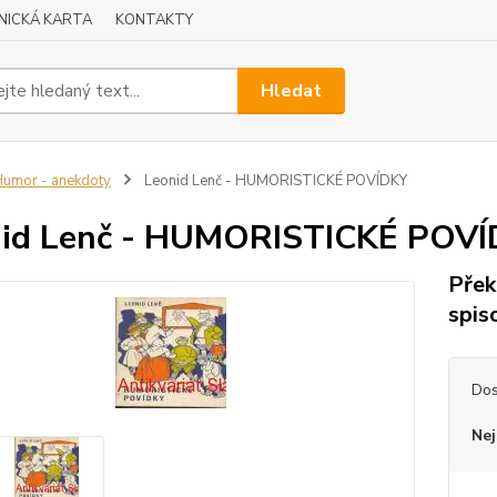
NICKÁ KARTA
KONTAKTY
Hledat
umor - anekdoty
Leonid Lenč - HUMORISTICKÉ POVÍDKY
nid Lenč - HUMORISTICKÉ POV
Přek
spis
Dos
Nej