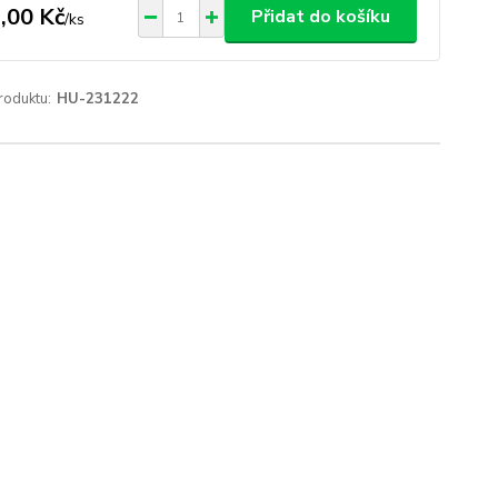
,00 Kč
Přidat do košíku
/
ks
roduktu:
HU-231222