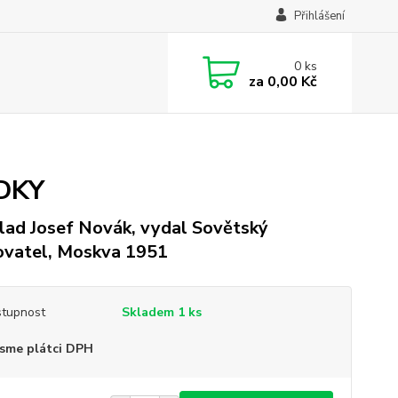
Přihlášení
0
ks
za
0,00 Kč
ÍDKY
lad Josef Novák, vydal Sovětský
ovatel, Moskva 1951
tupnost
Skladem 1 ks
sme plátci DPH