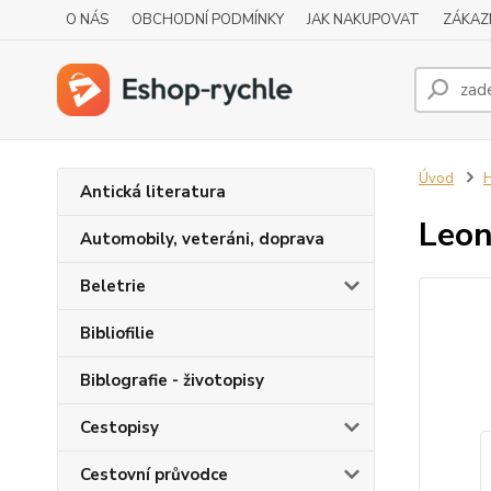
O NÁS
OBCHODNÍ PODMÍNKY
JAK NAKUPOVAT
ZÁKAZ
Úvod
H
Antická literatura
Leo
Automobily, veteráni, doprava
Beletrie
Bibliofilie
Biblografie - životopisy
Cestopisy
Cestovní průvodce