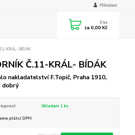
Přihlášení
0
ks
za
0,00 Kč
Č.11-KRÁL- BÍDÁK
BORNÍK Č.11-KRÁL- BÍDÁK
lo nakladatelství F.Topič, Praha 1910,
: dobrý
tupnost
Skladem 1 ks
sme plátci DPH