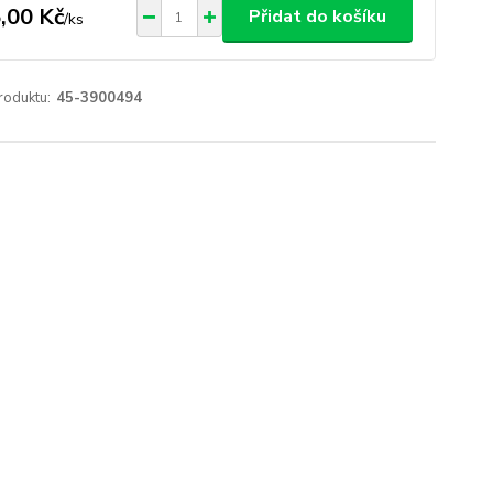
,00 Kč
Přidat do košíku
/
ks
roduktu:
45-3900494