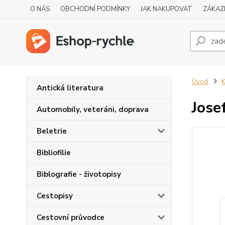
O NÁS
OBCHODNÍ PODMÍNKY
JAK NAKUPOVAT
ZÁKAZ
Úvod
K
Antická literatura
Jose
Automobily, veteráni, doprava
Beletrie
Bibliofilie
Biblografie - životopisy
Cestopisy
Cestovní průvodce