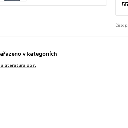
55
Číslo p
zařazeno v kategoriích
 a literatura do r.