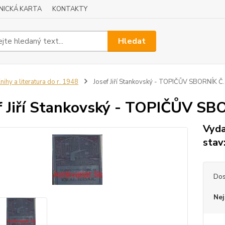
NICKÁ KARTA
KONTAKTY
Hledat
nihy a literatura do r. 1948
Josef Jiří Stankovský - TOPIČŮV SBORNÍK 
f Jiří Stankovský - TOPIČŮV S
Vyda
stav
Dos
Nej