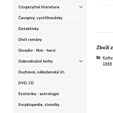
Cizojazyčná literatura
Časopisy, vystřihovánky
Detektivky
Dívčí romány
Zboží 
Divadlo - film - herci
Knihy
Dobrodružné knihy
1948
Duchovní, náboženská lit.
DVD, CD
Esoterika - astrologie
Encyklopedie, slovníky