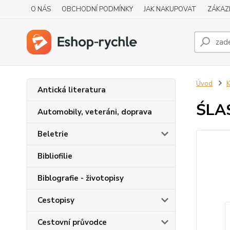
O NÁS
OBCHODNÍ PODMÍNKY
JAK NAKUPOVAT
ZÁKAZ
Úvod
K
Antická literatura
ŚLA
Automobily, veteráni, doprava
Beletrie
Bibliofilie
Biblografie - životopisy
Cestopisy
Cestovní průvodce