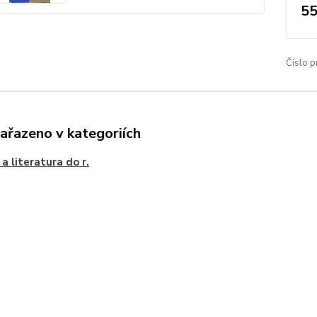
55
Číslo p
zařazeno v kategoriích
 a literatura do r.