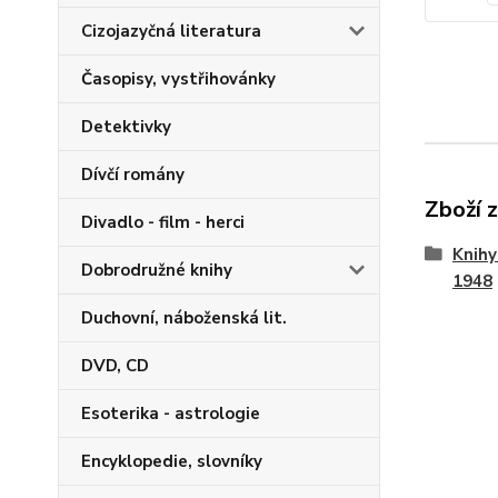
Cizojazyčná literatura
Časopisy, vystřihovánky
Detektivky
Dívčí romány
Zboží 
Divadlo - film - herci
Knihy
Dobrodružné knihy
1948
Duchovní, náboženská lit.
DVD, CD
Esoterika - astrologie
Encyklopedie, slovníky