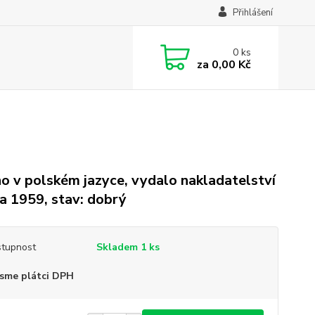
Přihlášení
0
ks
za
0,00 Kč
o v polském jazyce, vydalo nakladatelství
a 1959, stav: dobrý
tupnost
Skladem 1 ks
sme plátci DPH