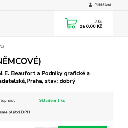
Přihlášení
0
ks
za
0,00 Kč
É)
 NĚMCOVÉ)
l E. Beaufort a Podniky grafické a
adatelské,Praha, stav: dobrý
tupnost
Skladem 1 ks
sme plátci DPH