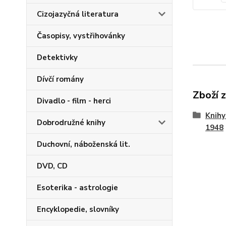
Cizojazyčná literatura
Časopisy, vystřihovánky
Detektivky
Dívčí romány
Zboží 
Divadlo - film - herci
Knihy
Dobrodružné knihy
1948
Duchovní, náboženská lit.
DVD, CD
Esoterika - astrologie
Encyklopedie, slovníky