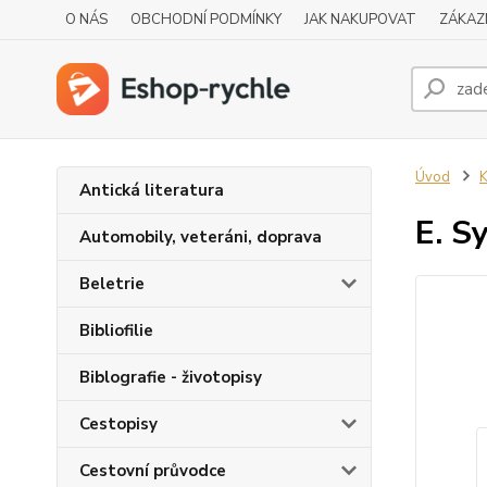
O NÁS
OBCHODNÍ PODMÍNKY
JAK NAKUPOVAT
ZÁKAZ
Úvod
K
Antická literatura
E. 
Automobily, veteráni, doprava
Beletrie
Bibliofilie
Biblografie - životopisy
Cestopisy
Cestovní průvodce