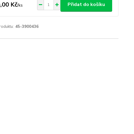
,00 Kč
Přidat do košíku
/
ks
roduktu:
45-3900436