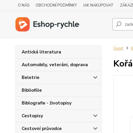
O NÁS
OBCHODNÍ PODMÍNKY
JAK NAKUPOVAT
ZÁKAZ
Úvod
K
Antická literatura
Kořá
Automobily, veteráni, doprava
Beletrie
Bibliofilie
Biblografie - životopisy
Cestopisy
Cestovní průvodce