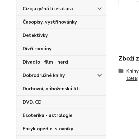
Cizojazyčná literatura
Časopisy, vystřihovánky
Detektivky
Dívčí romány
Zboží 
Divadlo - film - herci
Knihy
Dobrodružné knihy
1948
Duchovní, náboženská lit.
DVD, CD
Esoterika - astrologie
Encyklopedie, slovníky