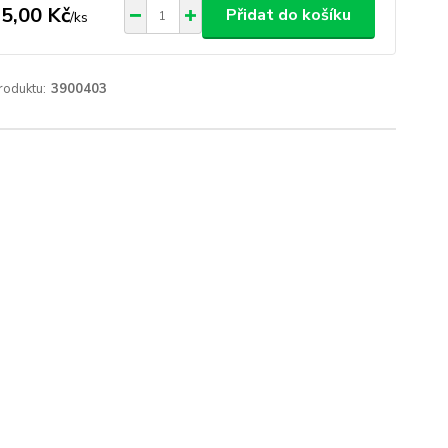
5,00 Kč
Přidat do košíku
/
ks
roduktu:
3900403