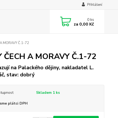
Přihlášení
0
ks
za
0,00 Kč
H A MORAVY Č.1-72
NY ČECH A MORAVY Č.1-72
zují na Palackého dějiny, nakladatel L.
č, stav: dobrý
tupnost
Skladem 1 ks
sme plátci DPH