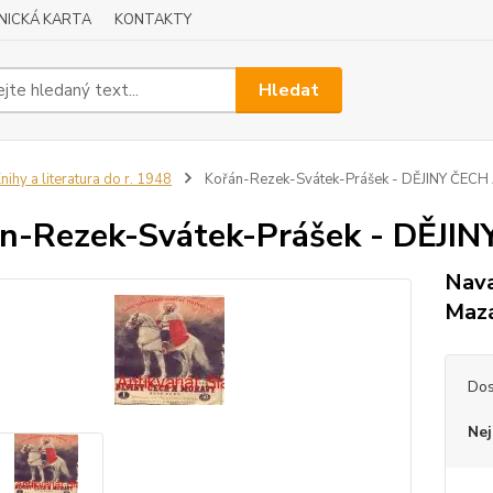
NICKÁ KARTA
KONTAKTY
Hledat
nihy a literatura do r. 1948
Kořán-Rezek-Svátek-Prášek - DĚJINY ČEC
n-Rezek-Svátek-Prášek - DĚJI
Nava
Mazá
Dos
Nej