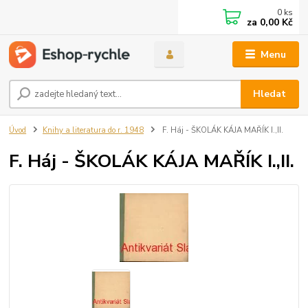
0
ks
za
0,00 Kč
Menu
Hledat
Úvod
Knihy a literatura do r. 1948
F. Háj - ŠKOLÁK KÁJA MAŘÍK I.,II.
F. Háj - ŠKOLÁK KÁJA MAŘÍK I.,II.