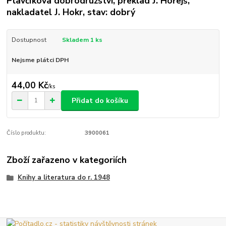
Plavčíkova dobrodružství, překlad J. Hořejš,
nakladatel J. Hokr, stav: dobrý
Dostupnost
Skladem 1 ks
Nejsme plátci DPH
44,00 Kč
/
ks
Přidat do košíku
Číslo produktu:
3900061
Zboží zařazeno v kategoriích
Knihy a literatura do r. 1948