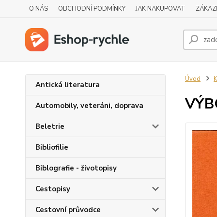
O NÁS
OBCHODNÍ PODMÍNKY
JAK NAKUPOVAT
ZÁKAZ
Úvod
K
Antická literatura
VÝB
Automobily, veteráni, doprava
Beletrie
Bibliofilie
Biblografie - životopisy
Cestopisy
Cestovní průvodce