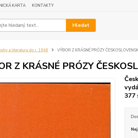
NICKÁ KARTA
KONTAKTY
Hledat
nihy a literatura do r. 1948
VÝBOR Z KRÁSNÉ PRÓZY ČESKOSLOVENS
OR Z KRÁSNÉ PRÓZY ČESKOS
Česk
vydá
377 
Dos
Nej