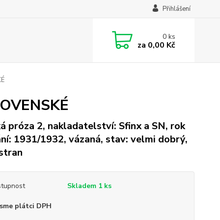
Přihlášení
0
ks
za
0,00 Kč
KÉ
LOVENSKÉ
á próza 2, nakladatelství: Sfinx a SN, rok
ní: 1931/1932, vázaná, stav: velmi dobrý,
stran
tupnost
Skladem 1 ks
sme plátci DPH